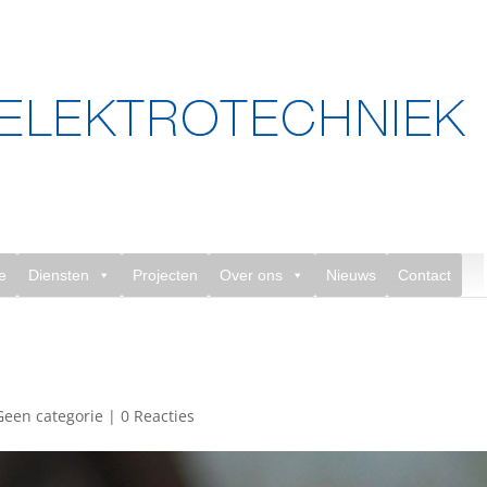
e
Diensten
Projecten
Over ons
Nieuws
Contact
Geen categorie
|
0 Reacties