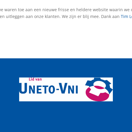
we waren toe aan een nieuwe frisse en heldere website waarin we 
en uitleggen aan onze klanten. We zijn er blij mee. Dank aan
Tim 