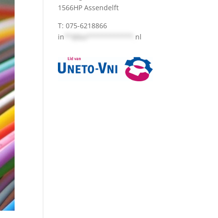
1566HP Assendelft
T: 075-6218866
in
**@bo************.
nl