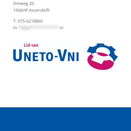
Omweg 20
1566HP Assendelft
T: 075-6218866
in
**@bo************.
nl