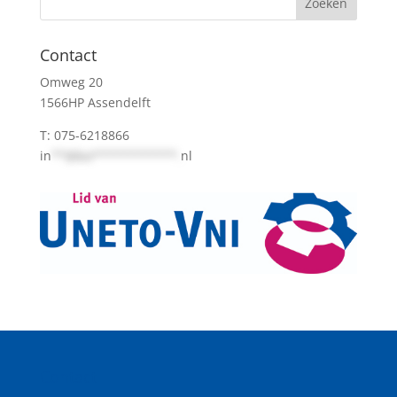
Contact
Omweg 20
1566HP Assendelft
T: 075-6218866
in
**@bo************.
nl
Contact