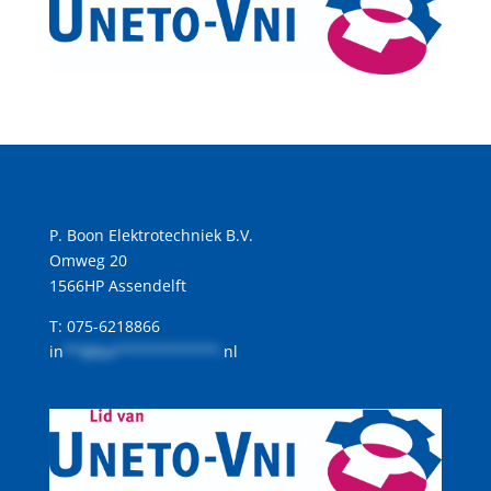
Contact
P. Boon Elektrotechniek B.V.
Omweg 20
1566HP Assendelft
T: 075-6218866
in
**@bo************.
nl