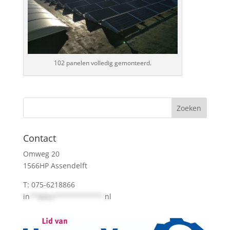
102 panelen volledig gemonteerd.
Contact
Omweg 20
1566HP Assendelft
T: 075-6218866
in
**@bo************.
nl