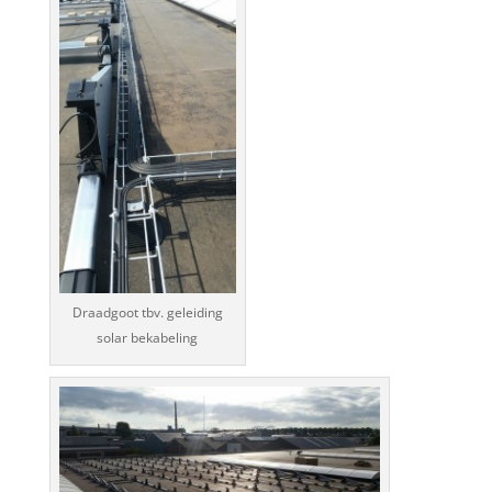
Draadgoot tbv. geleiding
solar bekabeling